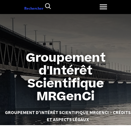
Aller
Rechercher
au
contenu
Groupement
d'Intérêt
Scientifique
MRGenCi
Vous
GROUPEMENT D'INTÉRÊT SCIENTIFIQUE MRGENCI
CRÉDITS
êtes
ET ASPECTS LÉGAUX
ici :